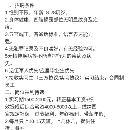
一、招聘条件
1.性别不限，年龄18-28周岁。
2.身体健康，四肢裸露部位无明显纹身及疤
痕。
3.五官端正，普通话标准，语言表达能力
强。
4.无犯罪记录及不良嗜好，有无经验均可。
5无精神疾病等不能自控行为的疾病及病
史。
6.退伍军人优先/应届毕业生优先
7.接收实习生（三方协议/实习协议）实习结束，合同制
员工
二、岗位福利待遇
1.实习期1500-2000元，转正基本工资+绩
效提成后综合薪资4000-8000以上，缴纳国
家规定社保，过节福利，年终福利，带薪年假；
2.每月只上10-15天班，上几休几，提供住
宿，餐补